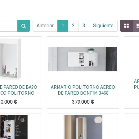
Anterior
1
2
3
Siguiente
A
E PARED DE BA?O
ARMARIO POLITORNO AEREO
PU
NCO POLITORNO
DE PARED BONFIM 3468
10.000
₲
379.000
₲