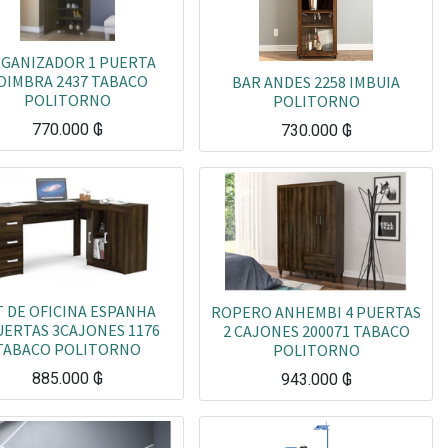
GANIZADOR 1 PUERTA
OIMBRA 2437 TABACO
BAR ANDES 2258 IMBUIA
POLITORNO
POLITORNO
770.000
₲
730.000
₲
T DE OFICINA ESPANHA
ROPERO ANHEMBI 4 PUERTAS
UERTAS 3CAJONES 1176
2 CAJONES 200071 TABACO
TABACO POLITORNO
POLITORNO
885.000
₲
943.000
₲