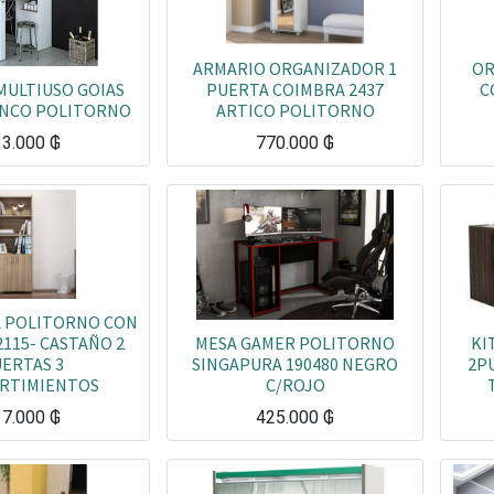
ARMARIO ORGANIZADOR 1
OR
MULTIUSO GOIAS
PUERTA COIMBRA 2437
C
ANCO POLITORNO
ARTICO POLITORNO
13.000
₲
770.000
₲
A POLITORNO CON
115- CASTAÑO 2
MESA GAMER POLITORNO
KI
ERTAS 3
SINGAPURA 190480 NEGRO
2P
RTIMIENTOS
C/ROJO
17.000
₲
425.000
₲