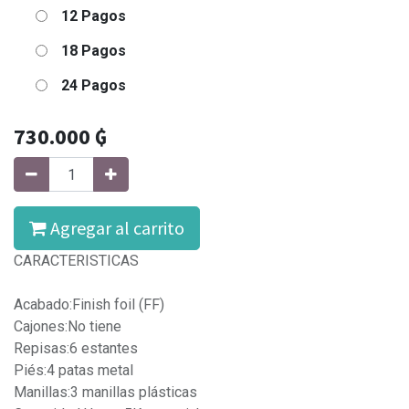
12 Pagos
18 Pagos
24 Pagos
730.000
₲
Agregar al carrito
CARACTERISTICAS
Acabado:Finish foil (FF)
Cajones:No tiene
Repisas:6 estantes
Piés:4 patas metal
Manillas:3 manillas plásticas